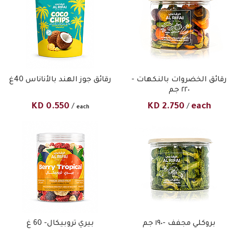
رقائق الخضروات بالنكهات -
رقائق جوز الهند بالأناناس 40غ
٢٢٠ جم
KD
0.550
KD
2.750
each
/
/
each
بروكلي مجفف -١٩٠ جم
بيري تروبيكال- 60 غ