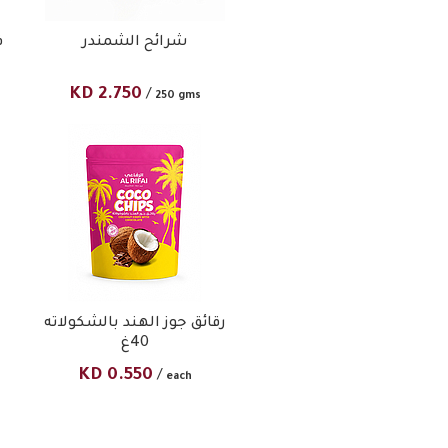
شرائح الشمندر
ف
KD
2.750
/
250 gms
رقائق جوز الهند بالشكولاته
40غ
KD
0.550
/
each