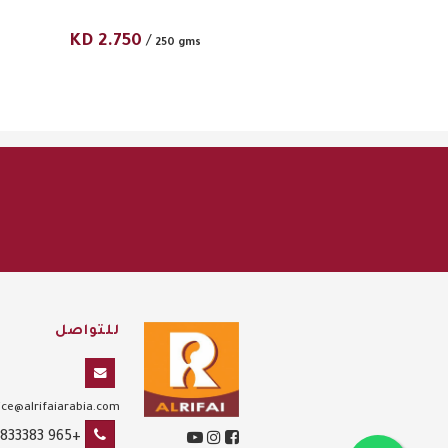
KD
2.750
/
250 gms
للتواصل
ce@alrifaiarabia.com
+965 1833383