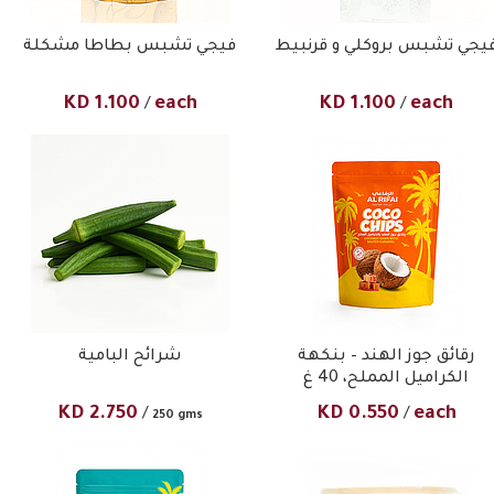
يجي تشبس بروكلي و قرنبيط
فيجي تشبس بطاطا مشكلة
KD
1.100
each
KD
1.100
each
/
/
رقائق جوز الهند – بنكهة
شرائح البامية
الكراميل المملح، 40 غ
KD
2.750
KD
0.550
each
/
/
250 gms