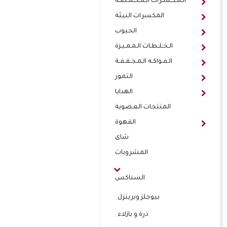
الـمـكـسـرات الـمـحـمـصـة
المكسرات النيئة
الحبوب
الـخـلـطـات الـمـمـيـزة
الـفـواكـه الـمـجـفـفـة
التمور
الهدايا
المنتجات العضوية
القهوة
شاى
المشروبات
السناكس
بيوجلز وبريتزل
ذرة و بازلاء