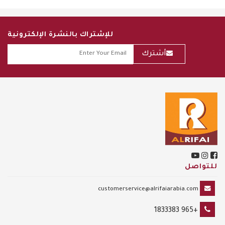
للإشتراك بالنشرة الإلكترونية
أشترك
للتواصل
customerservice@alrifaiarabia.com
+965 1833383