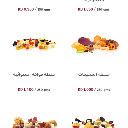
جينجر بريد
/
/
KD
0.950
KD
1.650
250 gms
250 gms
خلطة المخيمات
خلطة فواكه استوائيه
/
/
KD
1.400
KD
1.000
250 gms
250 gms