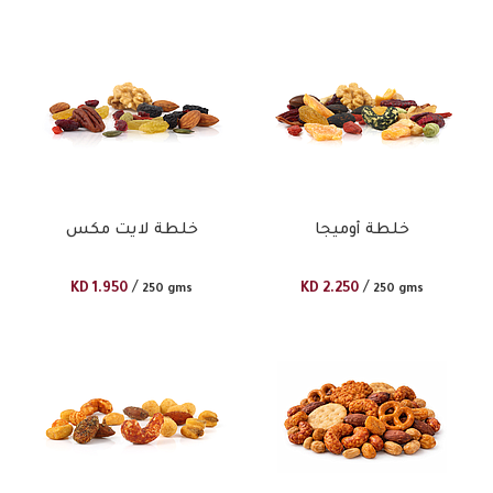
خلطة أوميجا
خلطة لايت مكس
/
/
KD
1.950
KD
2.250
250 gms
250 gms