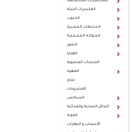
الـمـكـسـرات الـمـحـمـصـة
المكسرات النيئة
الحبوب
الـخـلـطـات الـمـمـيـزة
الـفـواكـه الـمـجـفـفـة
التمور
الهدايا
المنتجات العضوية
القهوة
شاى
المشروبات
السناكس
البدائل الصحية والغذائية
المونة
الأعشاب و البهارات