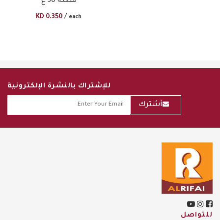
مظلة 30 غ
/
KD
0.350
each
للإشتراك بالنشرة الإلكترونية
أشترك
للتواصل