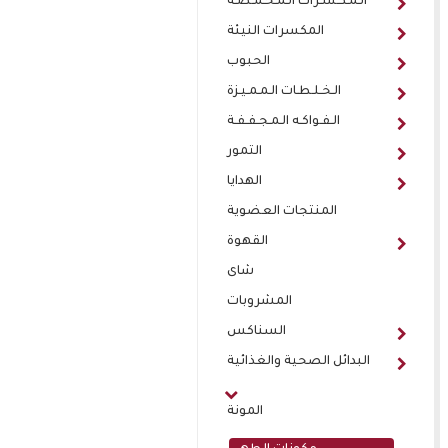
الـمـكـسـرات الـمـحـمـصـة
المكسرات النيئة
الحبوب
الـخـلـطـات الـمـمـيـزة
الـفـواكـه الـمـجـفـفـة
التمور
الهدايا
المنتجات العضوية
القهوة
شاى
المشروبات
السناكس
البدائل الصحية والغذائية
المونة