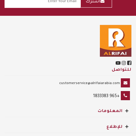
أشترك
للتواصل
customerservice@alrifaiarabia.com
+965 1833383
+
المعلومات
+
للإطلاع