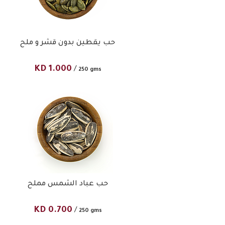
حب يقطين بدون قشر و ملح
KD
1.000
/
250 gms
حب عباد الشمس مملح
KD
0.700
/
250 gms