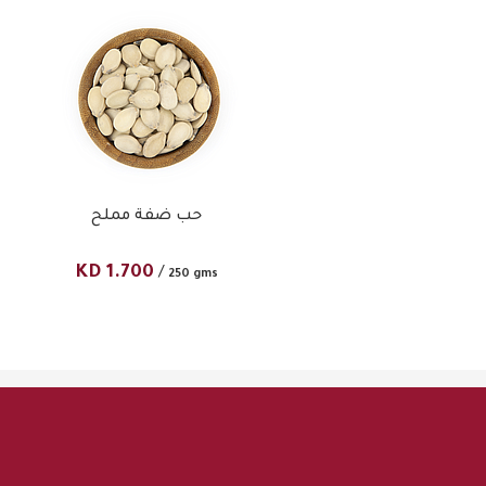
حب ضفة مملح
KD
1.700
/
250 gms