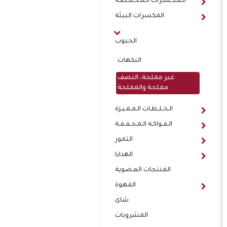
الـمـكـسـرات الـمـحـمـصـة
المكسرات النيئة
الحبوب
النكهات
غير مملحة، النصف
مملحة والمملحة
الـخـلـطـات الـمـمـيـزة
الـفـواكـه الـمـجـفـفـة
التمور
الهدايا
المنتجات العضوية
القهوة
شاى
المشروبات