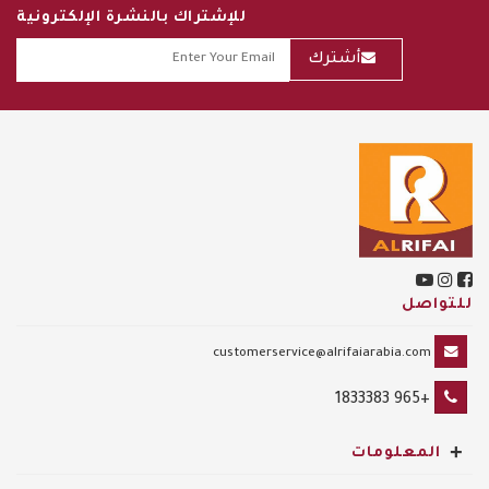
للإشتراك بالنشرة الإلكترونية
أشترك
للتواصل
customerservice@alrifaiarabia.com
+965 1833383
+
المعلومات