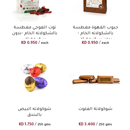
حبوب القهوة مغطسة
توت الغوجي مغطسة
بالشكولاته الخام -
بالشكولاته الخام -بدون
بدون سكر مضاف
سكر مضاف
/
/
KD
0.950
KD
0.950
each
each
شوكولاتة الفلوت
شوكولاته البيض
بالبندق
/
/
KD
1.750
KD
3.400
250 gms
250 gms