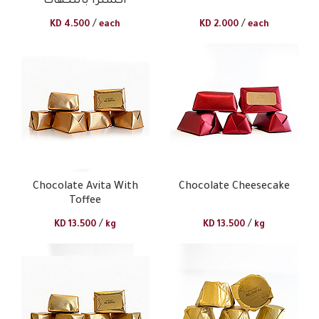
اكسترا بالنكهات
/
/
KD
4.500
each
KD
2.000
each
Chocolate Avita With
Chocolate Cheesecake
Toffee
/
/
KD
13.500
kg
KD
13.500
kg