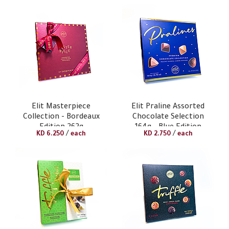
Elit Masterpiece
Elit Praline Assorted
Collection - Bordeaux
Chocolate Selection
Edition 262g
164g - Blue Edition
/
/
KD
6.250
each
KD
2.750
each