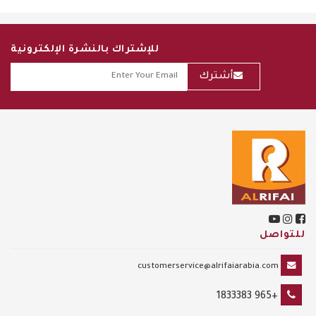
للإشتراك بالنشرة الإلكترونية
أشترك
للتواصل
customerservice@alrifaiarabia.com
+965 1833383