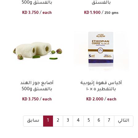
بالفستق
بالفستق 500g
/
/
KD
3.750
each
KD
1.900
250 gms
أكياس قهوة إثيوبية
أصابع جوز الهند
بالتقطير ٥ × ١٠
بالفستق 500g
/
/
KD
3.750
each
KD
2.000
each
التالي
7
6
5
4
3
2
1
سابق