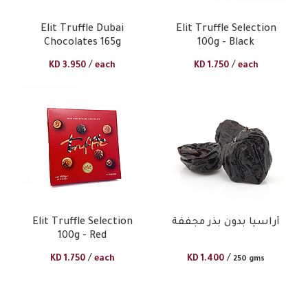
Elit Truffle Dubai
Elit Truffle Selection
Chocolates 165g
100g - Black
/
/
KD
3.950
each
KD
1.750
each
أراسيا بدون بذر مجففة
Elit Truffle Selection
100g - Red
/
/
KD
1.750
each
KD
1.400
250 gms