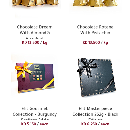
Chocolate Dream
Chocolate Rotana
With Almond &
With Pistachio
Hazelnut
/
/
KD
13.500
kg
KD
13.500
kg
Elit Gourmet
Elit Masterpiece
Collection - Burgundy
Collection 262g - Black
Pralines 244g
Edition
/
/
KD
5.150
each
KD
6.250
each