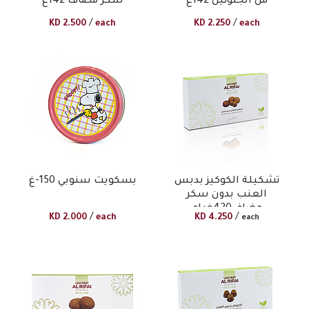
من الجلوتين 142غ
سكر مضاف 142غ
/
/
KD
2.500
each
KD
2.250
each
تشكيلة الكوكيز بدبس
بسكويت سنوبي 150-غ
العنب بدون سكر
مضاف420غرام
/
/
KD
2.000
each
KD
4.250
each