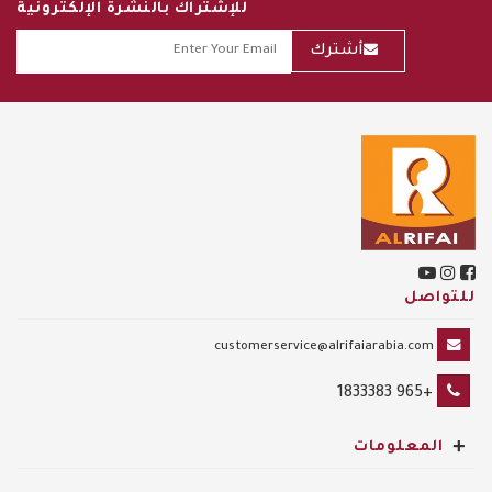
للإشتراك بالنشرة الإلكترونية
أشترك
للتواصل
customerservice@alrifaiarabia.com
+965 1833383
+
المعلومات