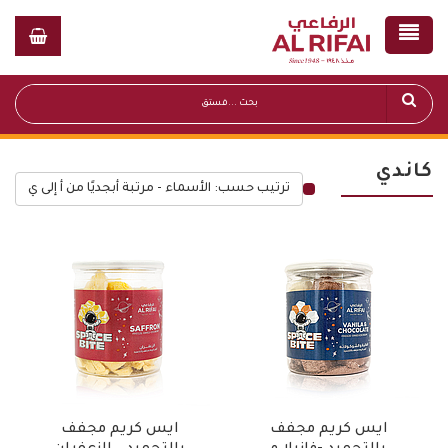
كاندي
ترتيب حسب: الأسماء - مرتبة أبجديًا من أ إلى ي
قائمة أسعار عامة
ايس كريم مجفف
ايس كريم مجفف