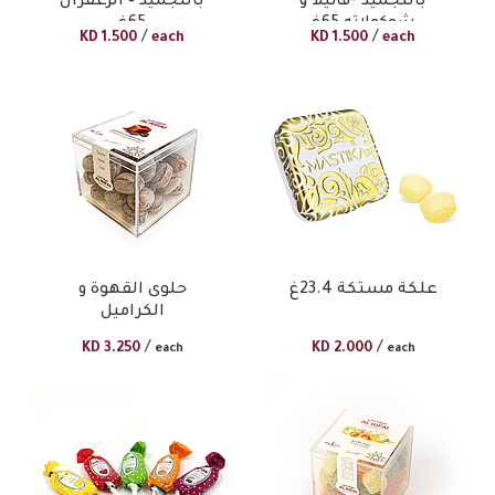
بالتجميد -فانيلا و
بالتجميد – الزعفران
شوكولاته 65غ
65غ
/
/
KD
1.500
each
KD
1.500
each
علكة مستكة 23.4غ
حلوى القهوة و
الكراميل
/
/
KD
3.250
KD
2.000
each
each