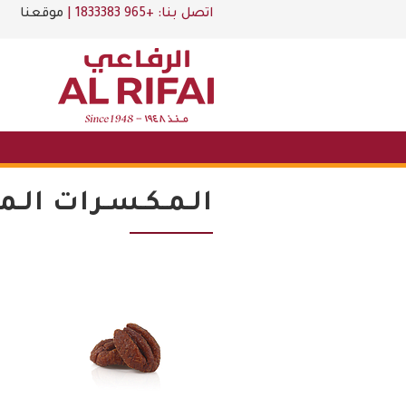
اتصل بنا:
+965 1833383
|
موقعنا
الـمـكـسـرات الـم