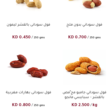
فول سوداني بدون ملح
فول سودانى بالقشر ليمون
KD
0.450
KD
0.700
/
/
250 gms
250 gms
فول سوداني جامبو مح ّمص
فول سودانى بهارات مغربية
بالقشر - سبايسي مانجو
KD
0.800
KD
2.500
kg
/
/
250 gms