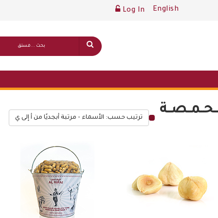
English
Log In
ـحـمـصـة
ترتيب حسب: الأسماء - مرتبة أبجديًا من أ إلى ي
قائمة أسعار عامة