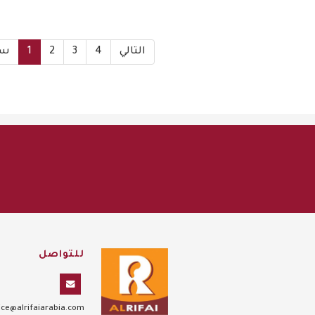
التالي
4
3
2
1
سا
للتواصل
ce@alrifaiarabia.com