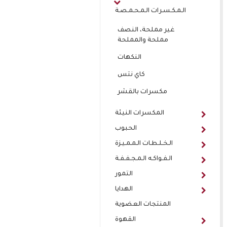
الـمـكـسـرات الـمـحـمـصـة
غير مملحة، النصف
مملحة والمملحة
النكهات
كاي نتس
مكسرات بالقشر
المكسرات النيئة
الحبوب
الـخـلـطـات الـمـمـيـزة
الـفـواكـه الـمـجـفـفـة
التمور
الهدايا
المنتجات العضوية
القهوة