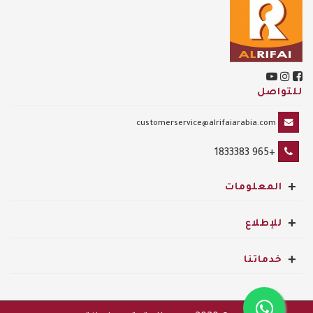
للتواصل
customerservice@alrifaiarabia.com
+965 1833383
+
المعلومات
+
للإطلاع
+
خدماتنا