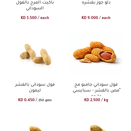
دلو جوز بقشره
باكيت المرح بالفول
السوداني
/
/
KD
3.500
each
KD
9.000
each
فول سوداني جامبو مح
فول سودانى بالقشر
ّمص بالقشر - سبايسي
ليمون
مانجو
/
/
KD
0.450
KD
2.500
kg
250 gms