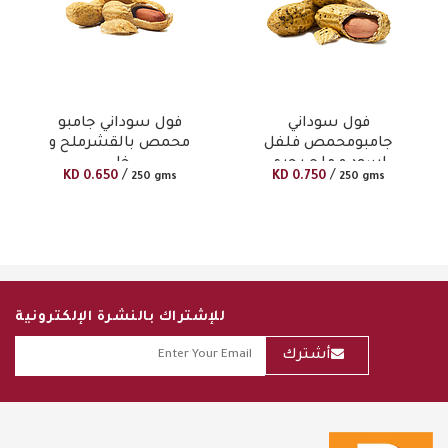
فول سوداني
فول سوداني جامبو
جامبومحمص فلفل
محمص بالقشرملح و
اسود و ملح بحرى
خل
/
/
KD
0.650
KD
0.750
250 gms
250 gms
للإشتراك بالنشرة الإلكترونية
أشترك