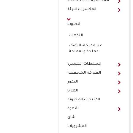
الـمـكـسـرات الـمـحـمـصـة
المكسرات النيئة
الحبوب
النكهات
غير مملحة، النصف
مملحة والمملحة
الـخـلـطـات الـمـمـيـزة
الـفـواكـه الـمـجـفـفـة
التمور
الهدايا
المنتجات العضوية
القهوة
شاى
المشروبات