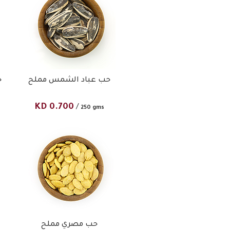
حب عباد الشمس مملح
ح
KD
0.700
/
250 gms
حب مصري مملح