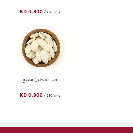
KD
0.800
/
250 gms
حب يقطين مملح
KD
0.900
/
250 gms