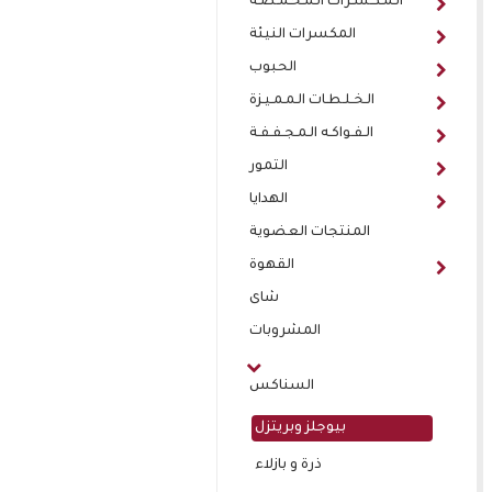
الـمـكـسـرات الـمـحـمـصـة
المكسرات النيئة
الحبوب
الـخـلـطـات الـمـمـيـزة
الـفـواكـه الـمـجـفـفـة
التمور
الهدايا
المنتجات العضوية
القهوة
شاى
المشروبات
السناكس
بيوجلز وبريتزل
ذرة و بازلاء