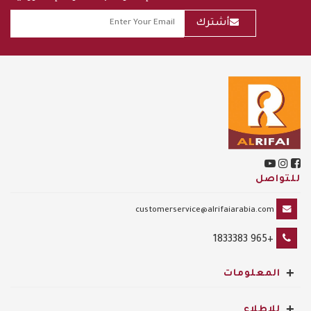
أشترك
للتواصل
customerservice@alrifaiarabia.com
+965 1833383
+
المعلومات
+
للإطلاع