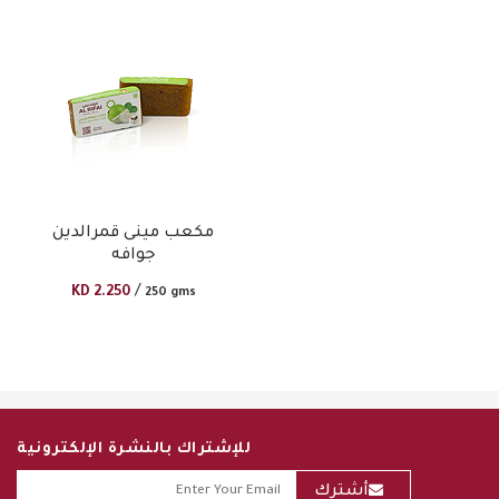
مكعب مينى قمرالدين
جوافه
/
KD
2.250
250 gms
للإشتراك بالنشرة الإلكترونية
أشترك