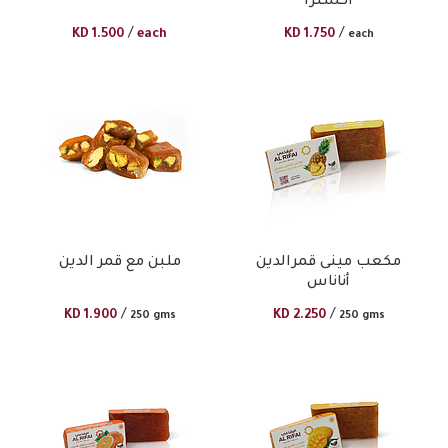
اكسترا
/
/
KD
1.500
each
KD
1.750
each
مكعب مينى قمرالدين
ملبن مع قمر الدين
أناناس
/
/
KD
1.900
KD
2.250
250 gms
250 gms