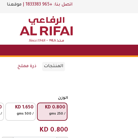
اتصل بنا:
+965 1833383
|
موقعنا
المنتجات
ذرة مملح
الوزن
0
KD
1.650
KD
0.800
 750 gms
/ 500 gms
/ 250 gms
KD
0.800