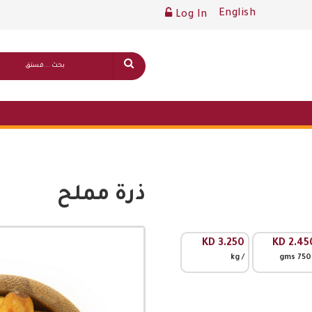
English
Log In
ذرة مملح
قائمة أسعار عامة
KD
3.250
KD
2.45
/ kg
/