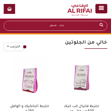
خالي من الجلوتين
الترتيب
قائمة أسعار عامة
خليط فانيال كب كيك
خليط البانكيك و الوافل