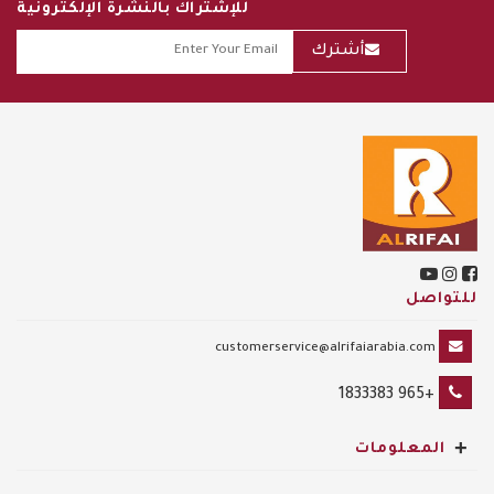
للإشتراك بالنشرة الإلكترونية
أشترك
للتواصل
customerservice@alrifaiarabia.com
+965 1833383
+
المعلومات