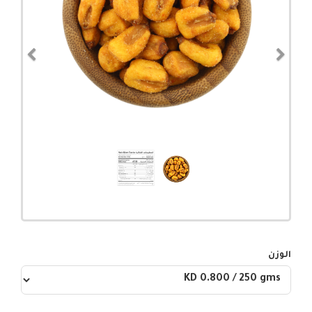
evious
Next
الوزن