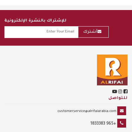
للإشتراك بالنشرة الإلكترونية
أشترك
للتواصل
customerservice@alrifaiarabia.com
+965 1833383