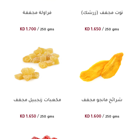
توت مجفف (زرشك)
فراولة مجففة
/
/
KD
1.700
KD
1.650
250 gms
250 gms
شرائح مانجو مجفف
مكعبات زنجبيل مجفف
/
/
KD
1.650
KD
1.600
250 gms
250 gms