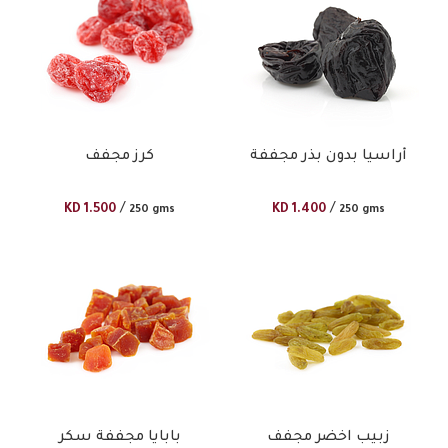
أراسيا بدون بذر مجففة
كرز مجفف
/
/
KD
1.500
KD
1.400
250 gms
250 gms
زبيب اخضر مجفف
بابايا مجففة سكر