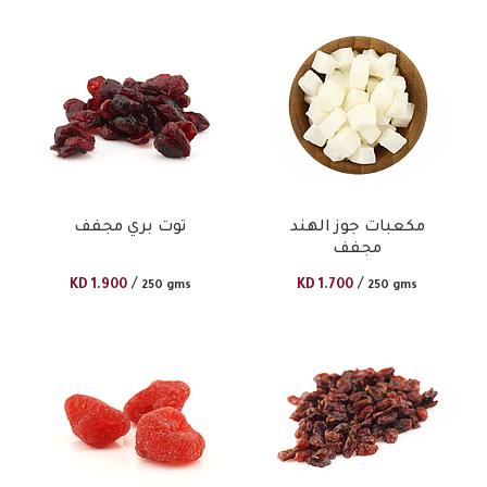
مكعبات جوز الهند
توت بري مجفف
مجفف
/
/
KD
1.900
KD
1.700
250 gms
250 gms