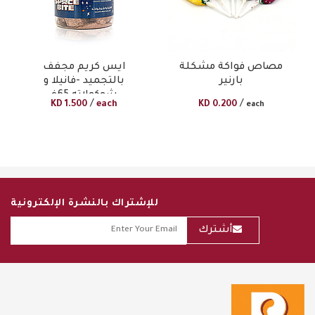
مصاص فواكة مشكلة
ايس كريم مجفف
بارنير
بالتجميد -فانيلا و
شوكولاته 65غ
/
/
KD
1.500
each
KD
0.200
each
للإشتراك بالنشرة الإلكترونية
أشترك