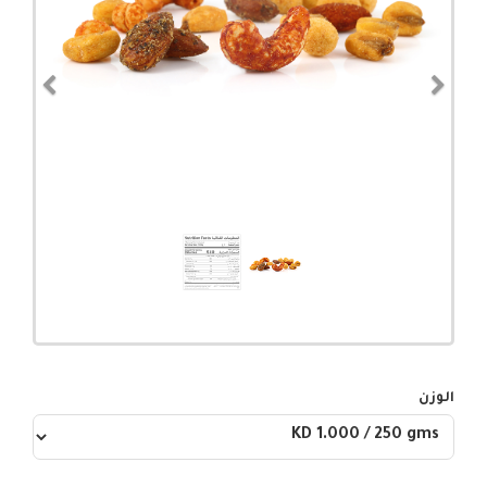
evious
Next
الوزن