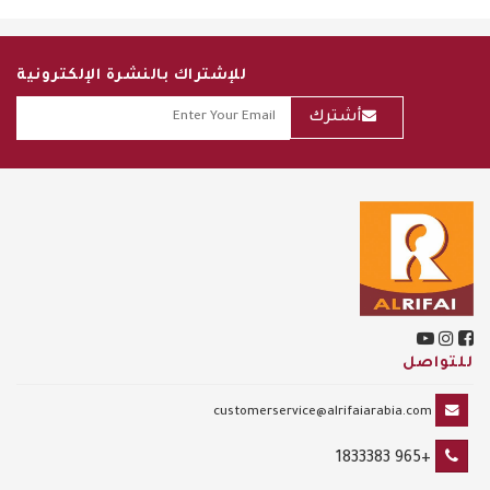
للإشتراك بالنشرة الإلكترونية
أشترك
للتواصل
customerservice@alrifaiarabia.com
+965 1833383