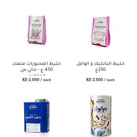
خليط البانكيك و الوافل
خليط المخبوزات متعدد
250غ
450 غ - خالي من
الجلوتين
/
/
KD
2.000
KD
2.500
each
each