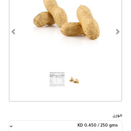
evious
Next
الوزن