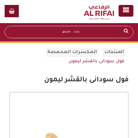
المنتجات
الـمـكـسـرات الـمـحـمـصـة
فول سودانى بالقشر ليمون
فول سودانى بالقشر ليمون