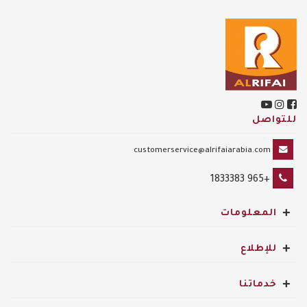
للتواصل
customerservice@alrifaiarabia.com
+965 1833383
+
المعلومات
+
للإطلاع
+
خدماتنا