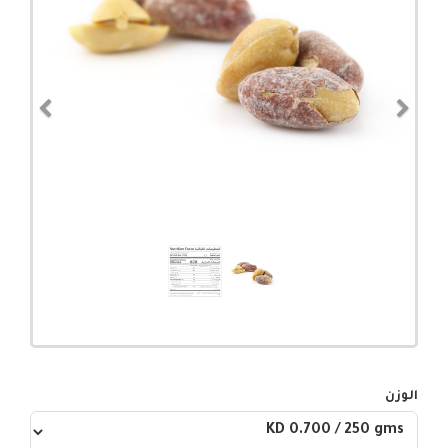
evious
Next
الوزن