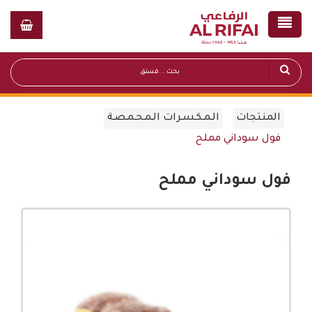
المنتجات
الـمـكـسـرات الـمـحـمـصـة
فول سوداني مملح
فول سوداني مملح