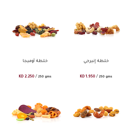
خلطة إنيرجي
خلطة أوميجا
/
/
KD
2.250
KD
1.950
250 gms
250 gms