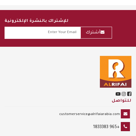
للإشتراك بالنشرة الإلكترونية
أشترك
للتواصل
customerservice@alrifaiarabia.com
+965 1833383