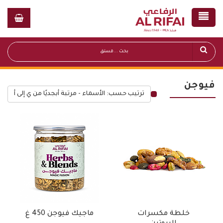
فيوجن
ترتيب حسب: الأسماء - مرتبة أبجديًا من ي إلى أ
قائمة أسعار عامة
خلطة مكسرات
ماجيك فيوجن 450 غ