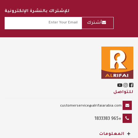
للإشتراك بالنشرة الإلكترونية
أشترك
للتواصل
customerservice@alrifaiarabia.com
+965 1833383
+
المعلومات