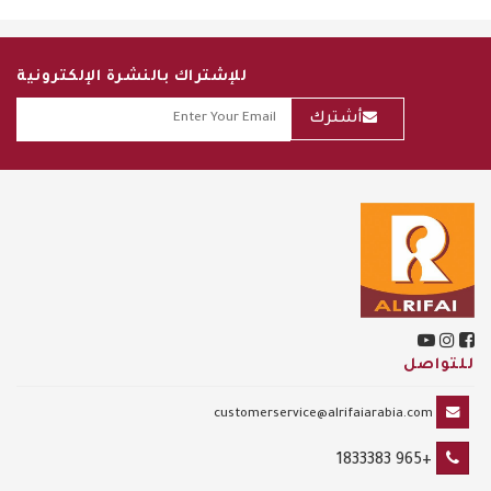
للإشتراك بالنشرة الإلكترونية
أشترك
للتواصل
customerservice@alrifaiarabia.com
+965 1833383