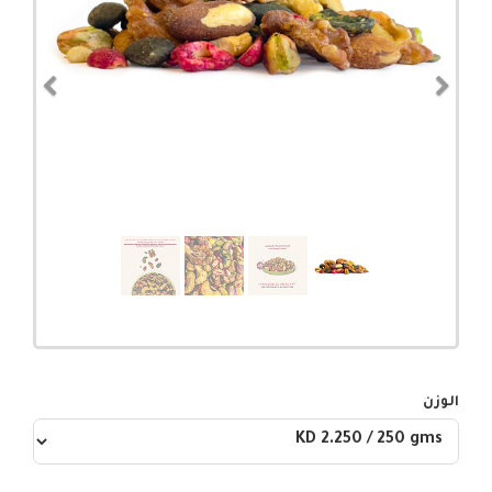
evious
Next
الوزن