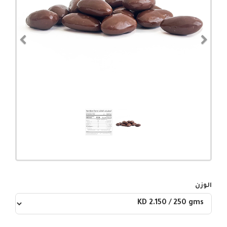
evious
Next
الوزن