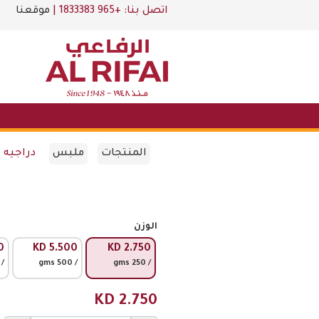
اتصل بنا:
+965 1833383
|
موقعنا
المنتجات
ملبس
دراجيه لو
الوزن
0
KD
5.500
KD
2.750
 750 gms
/ 500 gms
/ 250 gms
KD
2.750