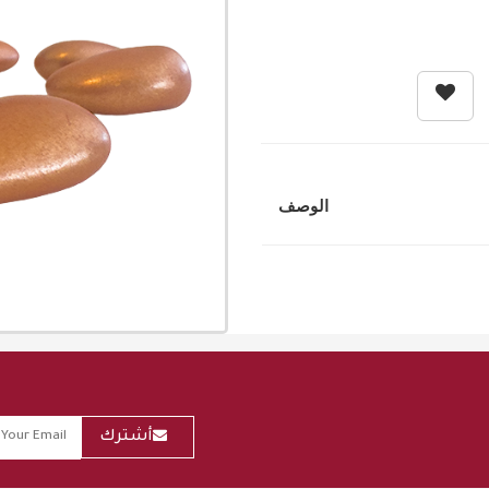
الوصف
أشترك