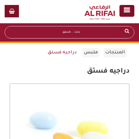
المنتجات
ملبس
دراجيه فستق
دراجيه فستق