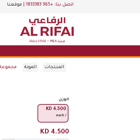
اتصل بنا:
+965 1833383
|
موقعنا
المنتجات
المونة
مجموعة 
الوزن
KD
4.500
/ each
KD
4.500