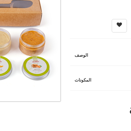
الوصف
المكونات