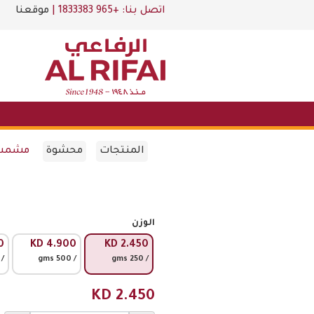
اتصل بنا:
+965 1833383
|
موقعنا
المنتجات
محشوة
مشمش 
الوزن
0
KD
4.900
KD
2.450
 750 gms
/ 500 gms
/ 250 gms
KD
2.450