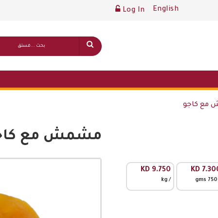
English
Log In
مع كاجو
مشمش مع كاج
قائمة أسعار عامة
KD
9.750
KD
7.30
/ kg
/