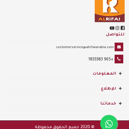
للتواصل
customerservice@alrifaiarabia.com
+965 1833383
+
المعلومات
+
للإطلاع
+
خدماتنا
© 2020
جميع الحقوق محفوظة