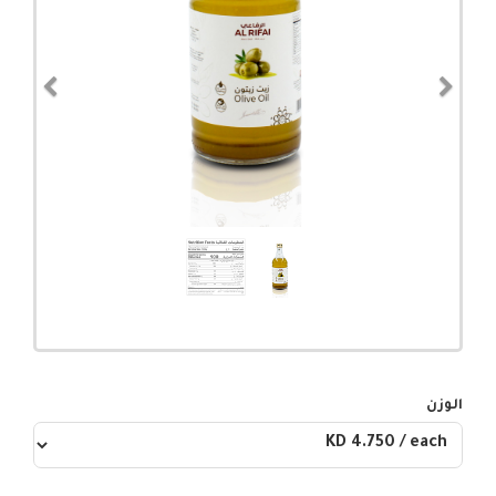
evious
Next
الوزن