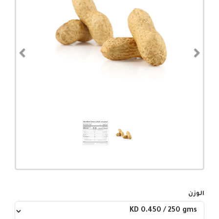
evious
Next
الوزن