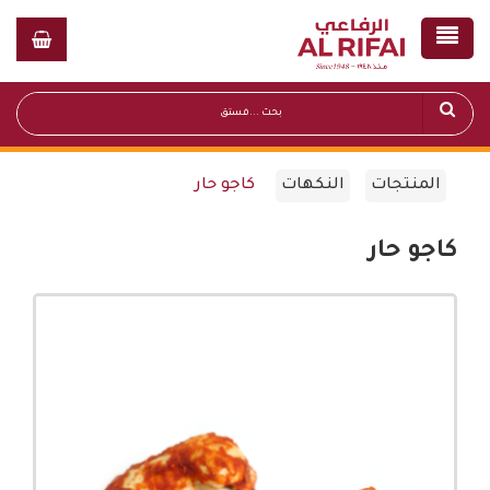
المنتجات
النكهات
كاجو حار
كاجو حار