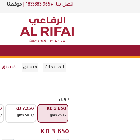
اتصل بنا:
+965 1833383
|
موقعنا
المنتجات
فستق
فستق م
الوزن
0
KD
7.250
KD
3.650
 750 gms
/ 500 gms
/ 250 gms
KD
3.650