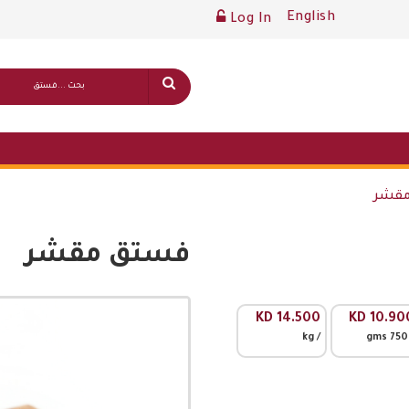
English
Log In
قشر
فستق مقشر
قائمة أسعار عامة
KD
14.500
KD
10.90
/ kg
/