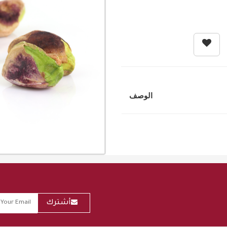
الوصف
أشترك