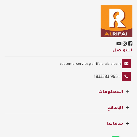
للتواصل
customerservice@alrifaiarabia.com
+965 1833383
+
المعلومات
+
للإطلاع
+
خدماتنا