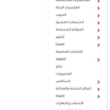
الـمـكـسـرات الـمـحـمـصـة
المكسرات النيئة
الحبوب
الـخـلـطـات الـمـمـيـزة
الـفـواكـه الـمـجـفـفـة
التمور
الهدايا
المنتجات العضوية
القهوة
شاى
المشروبات
السناكس
البدائل الصحية والغذائية
المونة
الأعشاب و البهارات