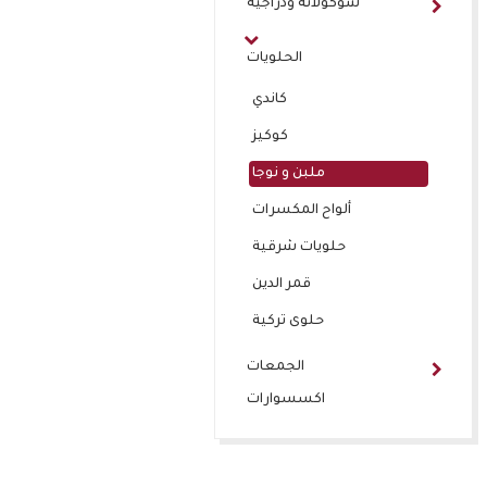
شوكولاتة ودراجيه
الحلويات
كاندي
كوكيز
ملبن و نوجا
ألواح المكسرات
حلويات شرقية
قمر الدين
حلوى تركية
الجمعات
اكسسوارات